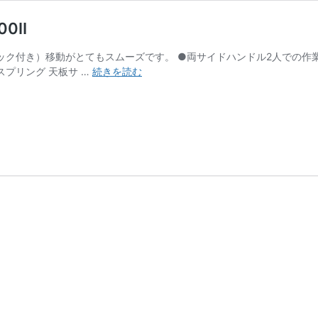
00Ⅱ
ロック付き）移動がとてもスムーズです。 ●両サイドハンドル2人での作
ヒ
スプリング 天板サ …
続きを読む
ュ
ー
ベ
ス
HUMAX
ス
ト
レ
ッ
チ
ャ
ー
VS-
100Ⅱ