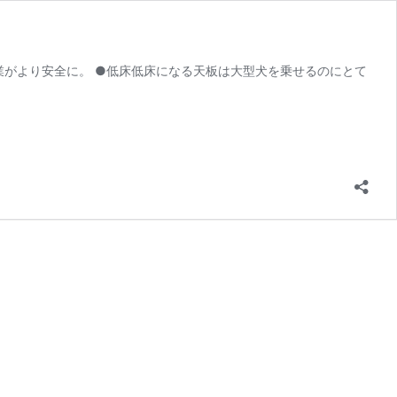
業がより安全に。 ●低床低床になる天板は大型犬を乗せるのにとて