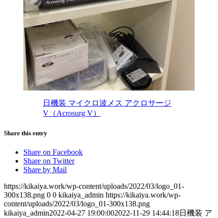
日機装 マイクロ波メス アクロサージ
V（Acrosurg V）
Share this entry
Share on Facebook
Share on Twitter
Share by Mail
https://kikaiya.work/wp-content/uploads/2022/03/logo_01-
300x138.png
0
0
kikaiya_admin
https://kikaiya.work/wp-
content/uploads/2022/03/logo_01-300x138.png
kikaiya_admin
2022-04-27 19:00:00
2022-11-29 14:44:18
日機装 ア