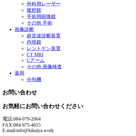
外科用レーザー
腹腔鏡
手術用顕微鏡
その他 手術
画像診断
超音波診断装置
内視鏡
レントゲン装置
CT MRI
Cアーム
その他 画像検査
薬局
分包機
お問い合わせ
お気軽にお問い合わせください
電話:084-979-2064
FAX:084-975-4015
E-mail:info@kikaiya.work