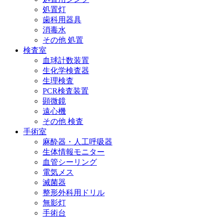
処置灯
歯科用器具
消毒水
その他 処置
検査室
血球計数装置
生化学検査器
生理検査
PCR検査装置
顕微鏡
遠心機
その他 検査
手術室
麻酔器・人工呼吸器
生体情報モニター
血管シーリング
電気メス
滅菌器
整形外科用ドリル
無影灯
手術台