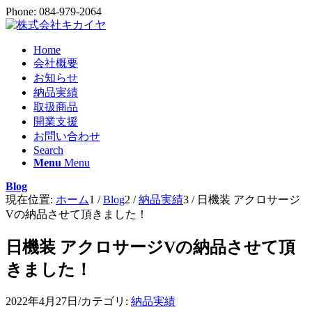
Phone: 084-979-2064
Home
会社概要
お知らせ
納品実績
取扱商品
開業支援
お問い合わせ
Search
Menu
Menu
Blog
現在位置:
ホーム
1
/
Blog
2
/
納品実績
3
/
日機装 アクロサージ
Vの納品させて頂きました！
日機装 アクロサージVの納品させて頂
きました！
2022年4月27日
/
カテゴリ:
納品実績