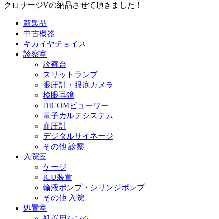
クロサージVの納品させて頂きました！
新製品
中古機器
キカイヤチョイス
診察室
診察台
スリットランプ
眼圧計・眼底カメラ
検眼耳鏡
DICOMビューワー
電子カルテシステム
血圧計
デジタルサイネージ
その他 診察
入院室
ケージ
ICU装置
輸液ポンプ・シリンジポンプ
その他 入院
処置室
処置用シンク