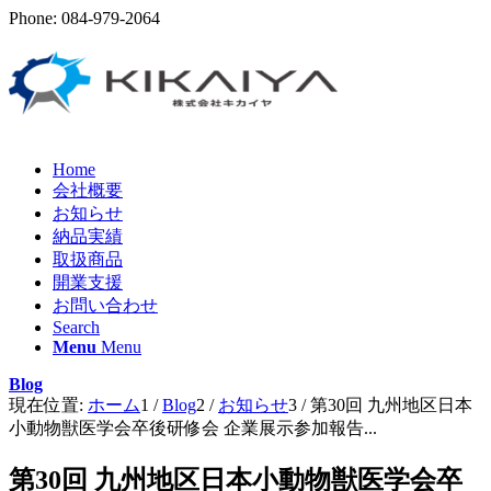
Phone: 084-979-2064
Home
会社概要
お知らせ
納品実績
取扱商品
開業支援
お問い合わせ
Search
Menu
Menu
Blog
現在位置:
ホーム
1
/
Blog
2
/
お知らせ
3
/
第30回 九州地区日本
小動物獣医学会卒後研修会 企業展示参加報告...
第30回 九州地区日本小動物獣医学会卒