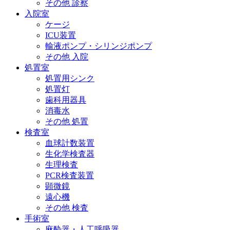
その他 診察
入院室
ケージ
ICU装置
輸液ポンプ・シリンジポンプ
その他 入院
処置室
処置用シンク
処置灯
歯科用器具
消毒水
その他 処置
検査室
血球計数装置
生化学検査器
生理検査
PCR検査装置
顕微鏡
遠心機
その他 検査
手術室
麻酔器・人工呼吸器