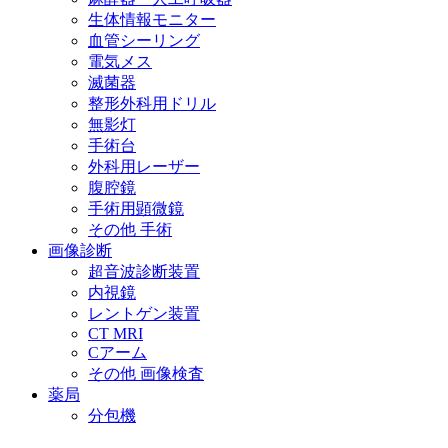
生体情報モニター
血管シーリング
電気メス
滅菌器
整形外科用ドリル
無影灯
手術台
外科用レーザー
腹腔鏡
手術用顕微鏡
その他 手術
画像診断
超音波診断装置
内視鏡
レントゲン装置
CT MRI
Cアーム
その他 画像検査
薬局
分包機