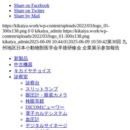
Share on Facebook
Share on Twitter
Share by Mail
https://kikaiya.work/wp-content/uploads/2022/03/logo_01-
300x138.png
0
0
kikaiya_admin
https://kikaiya.work/wp-
content/uploads/2022/03/logo_01-300x138.png
kikaiya_admin
2025-06-09 10:44:01
2025-06-09 10:50:42
第30回 九
州地区日本小動物獣医学会卒後研修会 企業展示参加報告
新製品
中古機器
キカイヤチョイス
診察室
診察台
スリットランプ
眼圧計・眼底カメラ
検眼耳鏡
DICOMビューワー
電子カルテシステム
血圧計
デジタルサイネージ