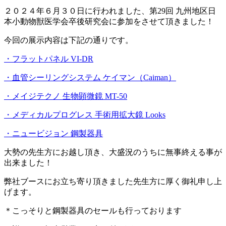
２０２４年６月３０日に行われました、第29回 九州地区日
本小動物獣医学会卒後研究会に参加をさせて頂きました！
今回の展示内容は下記の通りです。
・フラットパネル VI-DR
・血管シーリングシステム ケイマン（Caiman）
・メイジテクノ 生物顕微鏡 MT-50
・メディカルプログレス 手術用拡大鏡 Looks
・ニュービジョン 鋼製器具
大勢の先生方にお越し頂き、大盛況のうちに無事終える事が
出来ました！
弊社ブースにお立ち寄り頂きました先生方に厚く御礼申し上
げます。
＊こっそりと鋼製器具のセールも行っております