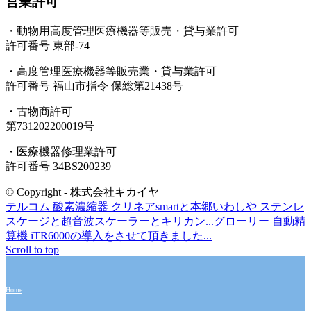
営業許可
・動物用高度管理医療機器等販売・貸与業許可
許可番号 東部-74
・高度管理医療機器等販売業・貸与業許可
許可番号 福山市指令 保総第21438号
・古物商許可
第731202200019号
・医療機器修理業許可
許可番号 34BS200239
© Copyright - 株式会社キカイヤ
テルコム 酸素濃縮器 クリネアsmartと本郷いわしや ステンレ
スケージと超音波スケーラーとキリカン...
グローリー 自動精
算機 iTR6000の導入をさせて頂きました...
Scroll to top
Home