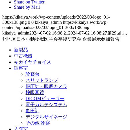
Share on Twitter
Share by Mail
https://kikaiya.work/wp-content/uploads/2022/03/logo_01-
300x138.png
0
0
kikaiya_admin
https://kikaiya.work/wp-
content/uploads/2022/03/logo_01-300x138.png
kikaiya_admin
2024-07-02 16:08:21
2024-07-02 16:08:27
第29回 九
州地区日本小動物獣医学会卒後研究会 企業展示参加報告
新製品
中古機器
キカイヤチョイス
診察室
診察台
スリットランプ
眼圧計・眼底カメラ
検眼耳鏡
DICOMビューワー
電子カルテシステム
血圧計
デジタルサイネージ
その他 診察
入院室