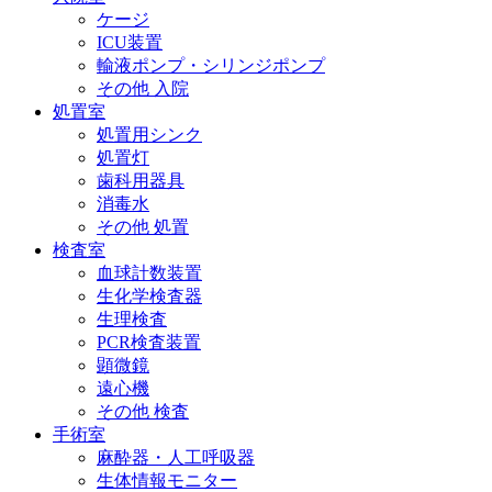
ケージ
ICU装置
輸液ポンプ・シリンジポンプ
その他 入院
処置室
処置用シンク
処置灯
歯科用器具
消毒水
その他 処置
検査室
血球計数装置
生化学検査器
生理検査
PCR検査装置
顕微鏡
遠心機
その他 検査
手術室
麻酔器・人工呼吸器
生体情報モニター