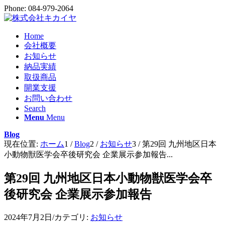
Phone: 084-979-2064
Home
会社概要
お知らせ
納品実績
取扱商品
開業支援
お問い合わせ
Search
Menu
Menu
Blog
現在位置:
ホーム
1
/
Blog
2
/
お知らせ
3
/
第29回 九州地区日本
小動物獣医学会卒後研究会 企業展示参加報告...
第29回 九州地区日本小動物獣医学会卒
後研究会 企業展示参加報告
2024年7月2日
/
カテゴリ:
お知らせ