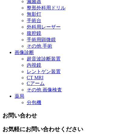
滅菌器
整形外科用ドリル
無影灯
手術台
外科用レーザー
腹腔鏡
手術用顕微鏡
その他 手術
画像診断
超音波診断装置
内視鏡
レントゲン装置
CT MRI
Cアーム
その他 画像検査
薬局
分包機
お問い合わせ
お気軽にお問い合わせください