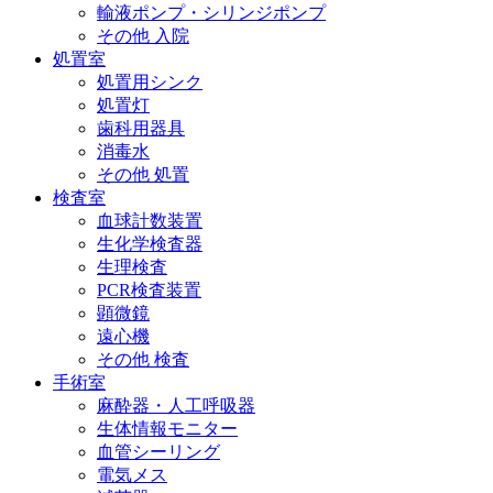
輸液ポンプ・シリンジポンプ
その他 入院
処置室
処置用シンク
処置灯
歯科用器具
消毒水
その他 処置
検査室
血球計数装置
生化学検査器
生理検査
PCR検査装置
顕微鏡
遠心機
その他 検査
手術室
麻酔器・人工呼吸器
生体情報モニター
血管シーリング
電気メス