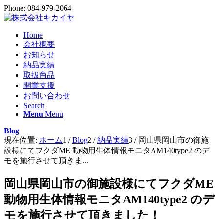
Phone: 084-979-2064
Home
会社概要
お知らせ
納品実績
取扱商品
開業支援
お問い合わせ
Search
Menu
Menu
Blog
現在位置:
ホーム
1
/
Blog
2
/
納品実績
3
/
岡山県岡山市の御施
設様にてフクダME 動物用生体情報モニタAM140type2 のデ
モを施行させて頂きま...
岡山県岡山市の御施設様にてフクダME
動物用生体情報モニタAM140type2 のデ
モを施行させて頂きました！