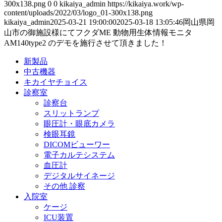
300x138.png
0
0
kikaiya_admin
https://kikaiya.work/wp-
content/uploads/2022/03/logo_01-300x138.png
kikaiya_admin
2025-03-21 19:00:00
2025-03-18 13:05:46
岡山県岡
山市の御施設様にてフクダME 動物用生体情報モニタ
AM140type2 のデモを施行させて頂きました！
新製品
中古機器
キカイヤチョイス
診察室
診察台
スリットランプ
眼圧計・眼底カメラ
検眼耳鏡
DICOMビューワー
電子カルテシステム
血圧計
デジタルサイネージ
その他 診察
入院室
ケージ
ICU装置