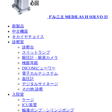
ドルニエ MEDILAS H SOLVO 35
新製品
中古機器
キカイヤチョイス
診察室
診察台
スリットランプ
眼圧計・眼底カメラ
検眼耳鏡
DICOMビューワー
電子カルテシステム
血圧計
デジタルサイネージ
その他 診察
入院室
ケージ
ICU装置
輸液ポンプ・シリンジポンプ