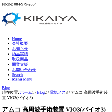
Phone: 084-979-2064
Home
会社概要
お知らせ
納品実績
取扱商品
開業支援
お問い合わせ
Search
Menu
Menu
Blog
現在位置:
ホーム
1
/
Blog
2
/
電気メス
3
/
アムコ 高周波手術装
置 VIO3(バイオ3)
アムコ 高周波手術装置 VIO3(バイオ3)