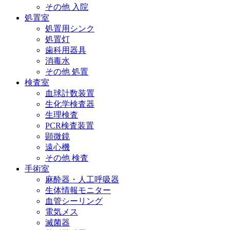
その他 入院
処置室
処置用シンク
処置灯
歯科用器具
消毒水
その他 処置
検査室
血球計数装置
生化学検査器
生理検査
PCR検査装置
顕微鏡
遠心機
その他 検査
手術室
麻酔器・人工呼吸器
生体情報モニター
血管シーリング
電気メス
滅菌器