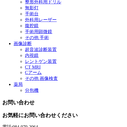
整形外科用ドリル
無影灯
手術台
外科用レーザー
腹腔鏡
手術用顕微鏡
その他 手術
画像診断
超音波診断装置
内視鏡
レントゲン装置
CT MRI
Cアーム
その他 画像検査
薬局
分包機
お問い合わせ
お気軽にお問い合わせください
電話:084-979-2064