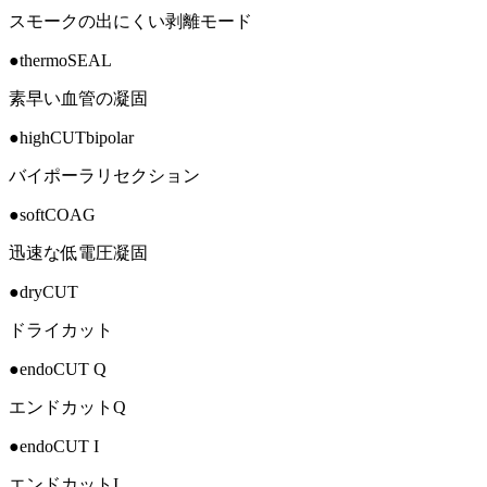
スモークの出にくい剥離モード
●thermoSEAL
素早い血管の凝固
●highCUTbipolar
バイポーラリセクション
●softCOAG
迅速な低電圧凝固
●dryCUT
ドライカット
●endoCUT Q
エンドカットQ
●endoCUT I
エンドカットI