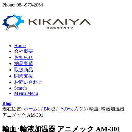
Phone: 084-979-2064
Home
会社概要
お知らせ
納品実績
取扱商品
開業支援
お問い合わせ
Search
Menu
Menu
Blog
現在位置:
ホーム
1
/
Blog
2
/
その他 入院
3
/
輸血･輸液加温器
アニメック AM-301
輸血･輸液加温器 アニメック AM-301