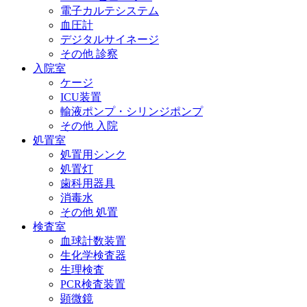
電子カルテシステム
血圧計
デジタルサイネージ
その他 診察
入院室
ケージ
ICU装置
輸液ポンプ・シリンジポンプ
その他 入院
処置室
処置用シンク
処置灯
歯科用器具
消毒水
その他 処置
検査室
血球計数装置
生化学検査器
生理検査
PCR検査装置
顕微鏡