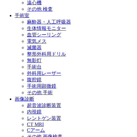
遠心機
その他 検査
手術室
麻酔器・人工呼吸器
生体情報モニター
血管シーリング
電気メス
滅菌器
整形外科用ドリル
無影灯
手術台
外科用レーザー
腹腔鏡
手術用顕微鏡
その他 手術
画像診断
超音波診断装置
内視鏡
レントゲン装置
CT MRI
Cアーム
その他 画像検査