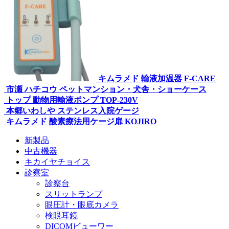
キムラメド 輸液加温器 F-CARE
市瀬 ハチコウ ペットマンション・犬舎・ショーケース
トップ 動物用輸液ポンプ TOP-230V
本郷いわしや ステンレス入院ゲージ
キムラメド 酸素療法用ケージ扉 KOJIRO
新製品
中古機器
キカイヤチョイス
診察室
診察台
スリットランプ
眼圧計・眼底カメラ
検眼耳鏡
DICOMビューワー