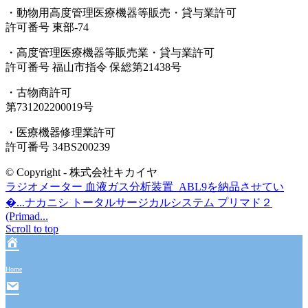
・動物用高度管理医療機器等販売・貸与業許可
許可番号 東部-74
・高度管理医療機器等販売業・貸与業許可
許可番号 福山市指令 保総第21438号
・古物商許可
第731202200019号
・医療機器修理業許可
許可番号 34BS200239
© Copyright - 株式会社キカイヤ
ラジオメーター 血液ガス分析装置 ABL9を納品させてい
�...
ナカニシ トータルサージカルシステム プリマド２
(Primad...
Scroll to top
Home