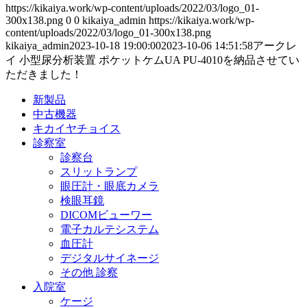
https://kikaiya.work/wp-content/uploads/2022/03/logo_01-
300x138.png
0
0
kikaiya_admin
https://kikaiya.work/wp-
content/uploads/2022/03/logo_01-300x138.png
kikaiya_admin
2023-10-18 19:00:00
2023-10-06 14:51:58
アークレ
イ 小型尿分析装置 ポケットケムUA PU-4010を納品させてい
ただきました！
新製品
中古機器
キカイヤチョイス
診察室
診察台
スリットランプ
眼圧計・眼底カメラ
検眼耳鏡
DICOMビューワー
電子カルテシステム
血圧計
デジタルサイネージ
その他 診察
入院室
ケージ