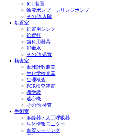
ICU装置
輸液ポンプ・シリンジポンプ
その他 入院
処置室
処置用シンク
処置灯
歯科用器具
消毒水
その他 処置
検査室
血球計数装置
生化学検査器
生理検査
PCR検査装置
顕微鏡
遠心機
その他 検査
手術室
麻酔器・人工呼吸器
生体情報モニター
血管シーリング