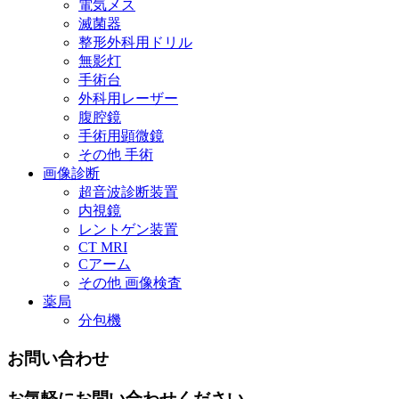
電気メス
滅菌器
整形外科用ドリル
無影灯
手術台
外科用レーザー
腹腔鏡
手術用顕微鏡
その他 手術
画像診断
超音波診断装置
内視鏡
レントゲン装置
CT MRI
Cアーム
その他 画像検査
薬局
分包機
お問い合わせ
お気軽にお問い合わせください