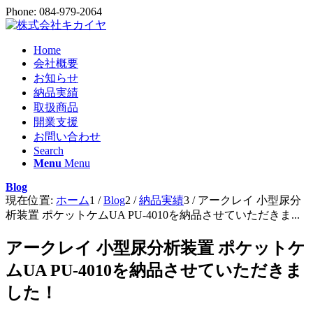
Phone: 084-979-2064
Home
会社概要
お知らせ
納品実績
取扱商品
開業支援
お問い合わせ
Search
Menu
Menu
Blog
現在位置:
ホーム
1
/
Blog
2
/
納品実績
3
/
アークレイ 小型尿分
析装置 ポケットケムUA PU-4010を納品させていただきま...
アークレイ 小型尿分析装置 ポケットケ
ムUA PU-4010を納品させていただきま
した！