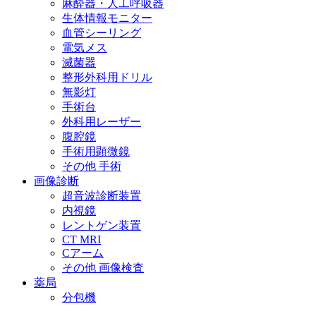
麻酔器・人工呼吸器
生体情報モニター
血管シーリング
電気メス
滅菌器
整形外科用ドリル
無影灯
手術台
外科用レーザー
腹腔鏡
手術用顕微鏡
その他 手術
画像診断
超音波診断装置
内視鏡
レントゲン装置
CT MRI
Cアーム
その他 画像検査
薬局
分包機