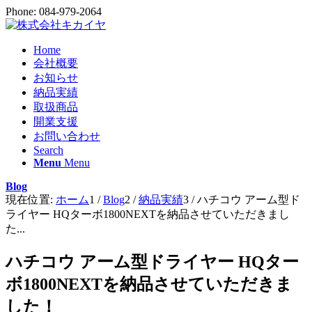
Phone: 084-979-2064
Home
会社概要
お知らせ
納品実績
取扱商品
開業支援
お問い合わせ
Search
Menu
Menu
Blog
現在位置:
ホーム
1
/
Blog
2
/
納品実績
3
/
ハチコウ アーム型ド
ライヤー HQターボ1800NEXTを納品させていただきまし
た...
ハチコウ アーム型ドライヤー HQター
ボ1800NEXTを納品させていただきま
した！