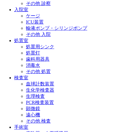
その他 診察
入院室
ケージ
ICU装置
輸液ポンプ・シリンジポンプ
その他 入院
処置室
処置用シンク
処置灯
歯科用器具
消毒水
その他 処置
検査室
血球計数装置
生化学検査器
生理検査
PCR検査装置
顕微鏡
遠心機
その他 検査
手術室