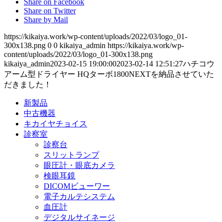
Share on Facebook
Share on Twitter
Share by Mail
https://kikaiya.work/wp-content/uploads/2022/03/logo_01-
300x138.png
0
0
kikaiya_admin
https://kikaiya.work/wp-
content/uploads/2022/03/logo_01-300x138.png
kikaiya_admin
2023-02-15 19:00:00
2023-02-14 12:51:27
ハチコウ
アーム型ドライヤー HQターボ1800NEXTを納品させていた
だきました！
新製品
中古機器
キカイヤチョイス
診察室
診察台
スリットランプ
眼圧計・眼底カメラ
検眼耳鏡
DICOMビューワー
電子カルテシステム
血圧計
デジタルサイネージ