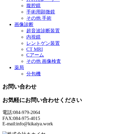
腹腔鏡
手術用顕微鏡
その他 手術
画像診断
超音波診断装置
内視鏡
レントゲン装置
CT MRI
Cアーム
その他 画像検査
薬局
分包機
お問い合わせ
お気軽にお問い合わせください
電話:084-979-2064
FAX:084-975-4015
E-mail:info@kikaiya.work