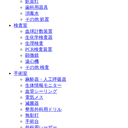
処置灯
歯科用器具
消毒水
その他 処置
検査室
血球計数装置
生化学検査器
生理検査
PCR検査装置
顕微鏡
遠心機
その他 検査
手術室
麻酔器・人工呼吸器
生体情報モニター
血管シーリング
電気メス
滅菌器
整形外科用ドリル
無影灯
手術台
外科用レーザー