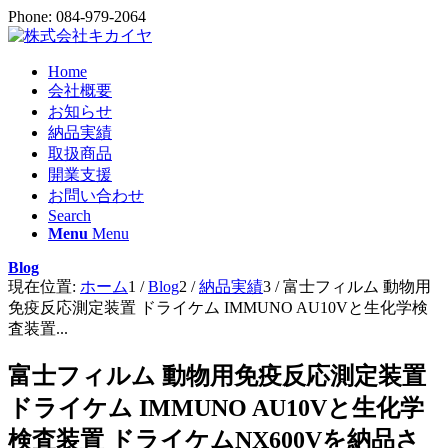
Phone: 084-979-2064
Home
会社概要
お知らせ
納品実績
取扱商品
開業支援
お問い合わせ
Search
Menu
Menu
Blog
現在位置:
ホーム
1
/
Blog
2
/
納品実績
3
/
富士フィルム 動物用
免疫反応測定装置 ドライケム IMMUNO AU10Vと生化学検
査装置...
富士フィルム 動物用免疫反応測定装置
ドライケム IMMUNO AU10Vと生化学
検査装置 ドライケムNX600Vを納品さ