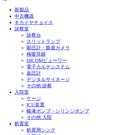
新製品
中古機器
キカイヤチョイス
診察室
診察台
スリットランプ
眼圧計・眼底カメラ
検眼耳鏡
DICOMビューワー
電子カルテシステム
血圧計
デジタルサイネージ
その他 診察
入院室
ケージ
ICU装置
輸液ポンプ・シリンジポンプ
その他 入院
処置室
処置用シンク