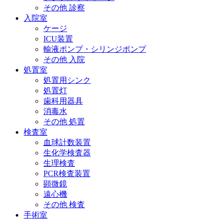
その他 診察
入院室
ケージ
ICU装置
輸液ポンプ・シリンジポンプ
その他 入院
処置室
処置用シンク
処置灯
歯科用器具
消毒水
その他 処置
検査室
血球計数装置
生化学検査器
生理検査
PCR検査装置
顕微鏡
遠心機
その他 検査
手術室