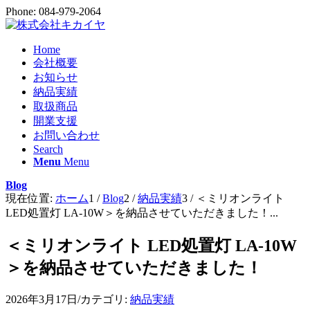
Phone: 084-979-2064
Home
会社概要
お知らせ
納品実績
取扱商品
開業支援
お問い合わせ
Search
Menu
Menu
Blog
現在位置:
ホーム
1
/
Blog
2
/
納品実績
3
/
＜ミリオンライト
LED処置灯 LA-10W＞を納品させていただきました！...
＜ミリオンライト LED処置灯 LA-10W
＞を納品させていただきました！
2026年3月17日
/
カテゴリ:
納品実績