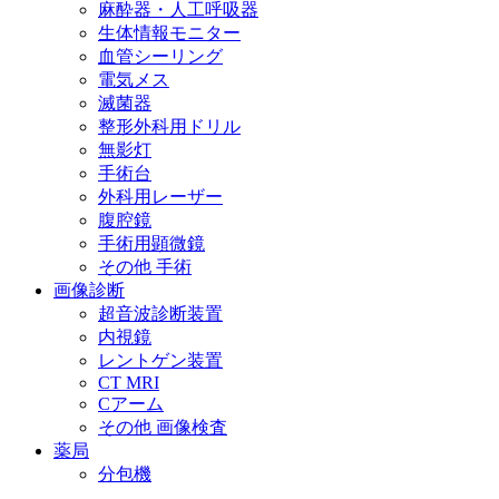
麻酔器・人工呼吸器
生体情報モニター
血管シーリング
電気メス
滅菌器
整形外科用ドリル
無影灯
手術台
外科用レーザー
腹腔鏡
手術用顕微鏡
その他 手術
画像診断
超音波診断装置
内視鏡
レントゲン装置
CT MRI
Cアーム
その他 画像検査
薬局
分包機