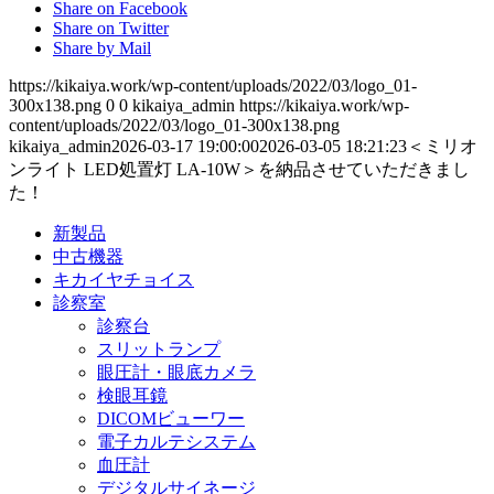
Share on Facebook
Share on Twitter
Share by Mail
https://kikaiya.work/wp-content/uploads/2022/03/logo_01-
300x138.png
0
0
kikaiya_admin
https://kikaiya.work/wp-
content/uploads/2022/03/logo_01-300x138.png
kikaiya_admin
2026-03-17 19:00:00
2026-03-05 18:21:23
＜ミリオ
ンライト LED処置灯 LA-10W＞を納品させていただきまし
た！
新製品
中古機器
キカイヤチョイス
診察室
診察台
スリットランプ
眼圧計・眼底カメラ
検眼耳鏡
DICOMビューワー
電子カルテシステム
血圧計
デジタルサイネージ