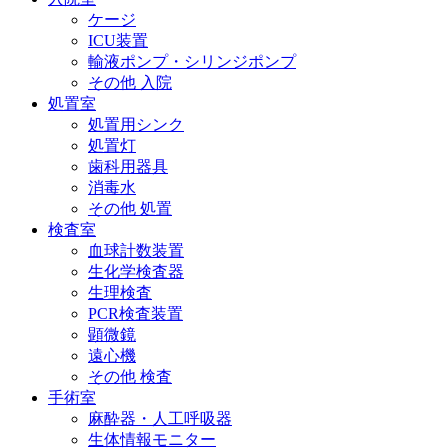
ケージ
ICU装置
輸液ポンプ・シリンジポンプ
その他 入院
処置室
処置用シンク
処置灯
歯科用器具
消毒水
その他 処置
検査室
血球計数装置
生化学検査器
生理検査
PCR検査装置
顕微鏡
遠心機
その他 検査
手術室
麻酔器・人工呼吸器
生体情報モニター