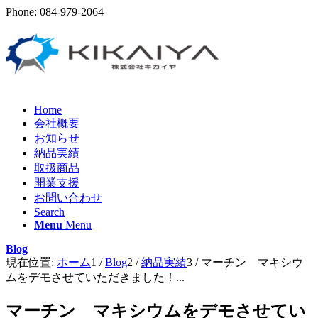
Phone: 084-979-2064
Home
会社概要
お知らせ
納品実績
取扱商品
開業支援
お問い合わせ
Search
Menu
Menu
Blog
現在位置:
ホーム
1
/
Blog
2
/
納品実績
3
/
マーチン マキシウ
ムをデモさせていただきました！...
マーチン マキシウムをデモさせてい