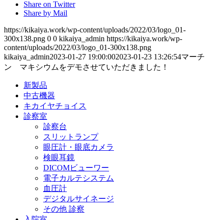
Share on Twitter
Share by Mail
https://kikaiya.work/wp-content/uploads/2022/03/logo_01-
300x138.png
0
0
kikaiya_admin
https://kikaiya.work/wp-
content/uploads/2022/03/logo_01-300x138.png
kikaiya_admin
2023-01-27 19:00:00
2023-01-23 13:26:54
マーチ
ン マキシウムをデモさせていただきました！
新製品
中古機器
キカイヤチョイス
診察室
診察台
スリットランプ
眼圧計・眼底カメラ
検眼耳鏡
DICOMビューワー
電子カルテシステム
血圧計
デジタルサイネージ
その他 診察
入院室