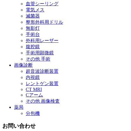
血管シーリング
電気メス
滅菌器
整形外科用ドリル
無影灯
手術台
外科用レーザー
腹腔鏡
手術用顕微鏡
その他 手術
画像診断
超音波診断装置
内視鏡
レントゲン装置
CT MRI
Cアーム
その他 画像検査
薬局
分包機
お問い合わせ