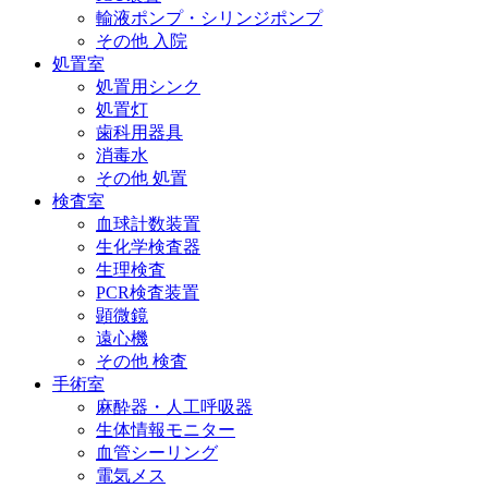
輸液ポンプ・シリンジポンプ
その他 入院
処置室
処置用シンク
処置灯
歯科用器具
消毒水
その他 処置
検査室
血球計数装置
生化学検査器
生理検査
PCR検査装置
顕微鏡
遠心機
その他 検査
手術室
麻酔器・人工呼吸器
生体情報モニター
血管シーリング
電気メス