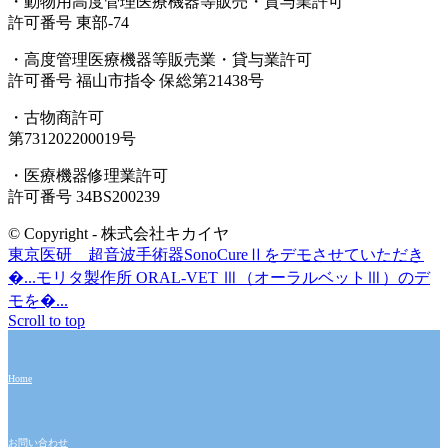
・動物用高度管理医療機器等販売・貸与業許可
許可番号 東部-74
・高度管理医療機器等販売業・貸与業許可
許可番号 福山市指令 保総第21438号
・古物商許可
第731202200019号
・医療機器修理業許可
許可番号 34BS200239
© Copyright - 株式会社キカイヤ
東京医研 超音波手術器SonoCureⅡをデモさせていただき
�...
モリタ製作所 ORAL-VET Ⅲ（オーラルベットⅢ）のデ
モを�...
Scroll to top
Home
お問い合わせ