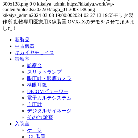
300x138.png
0
0
kikaiya_admin
https://kikaiya.work/wp-
content/uploads/2022/03/logo_01-300x138.png
kikaiya_admin
2024-03-08 19:00:00
2024-02-27 13:19:55
モリタ製
作所 動物専用医療用X線装置 OVX-iXのデモをさせて頂きま
した！
新製品
中古機器
キカイヤチョイス
診察室
診察台
スリットランプ
眼圧計・眼底カメラ
検眼耳鏡
DICOMビューワー
電子カルテシステム
血圧計
デジタルサイネージ
その他 診察
入院室
ケージ
ICU装置