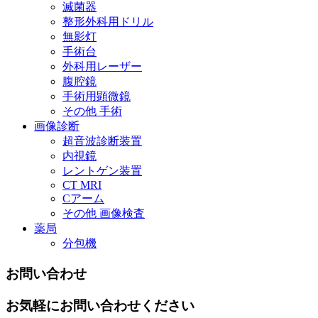
滅菌器
整形外科用ドリル
無影灯
手術台
外科用レーザー
腹腔鏡
手術用顕微鏡
その他 手術
画像診断
超音波診断装置
内視鏡
レントゲン装置
CT MRI
Cアーム
その他 画像検査
薬局
分包機
お問い合わせ
お気軽にお問い合わせください