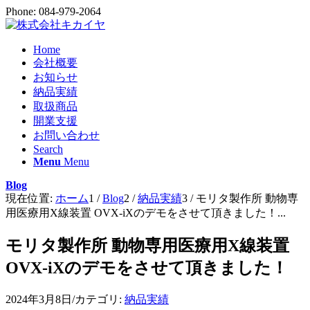
Phone: 084-979-2064
Home
会社概要
お知らせ
納品実績
取扱商品
開業支援
お問い合わせ
Search
Menu
Menu
Blog
現在位置:
ホーム
1
/
Blog
2
/
納品実績
3
/
モリタ製作所 動物専
用医療用X線装置 OVX-iXのデモをさせて頂きました！...
モリタ製作所 動物専用医療用X線装置
OVX-iXのデモをさせて頂きました！
2024年3月8日
/
カテゴリ:
納品実績