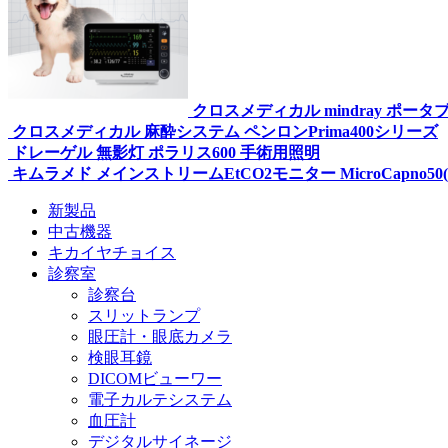
クロスメディカル mindray ポータ
クロスメディカル 麻酔システム ペンロンPrima400シリーズ
ドレーゲル 無影灯 ポラリス600 手術用照明
キムラメド メインストリームEtCO2モニター MicroCapno50
新製品
中古機器
キカイヤチョイス
診察室
診察台
スリットランプ
眼圧計・眼底カメラ
検眼耳鏡
DICOMビューワー
電子カルテシステム
血圧計
デジタルサイネージ