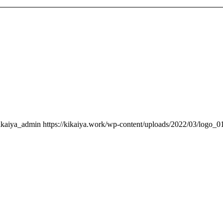
ikaiya_admin
https://kikaiya.work/wp-content/uploads/2022/03/logo_