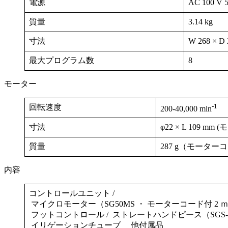
電源
AC 100 V 5
質量
3.14 kg
寸法
W 268 × D 
最大プログラム数
8
モーター
-1
回転速度
200-40,000 min
寸法
φ22 × L 109 
質量
287 g（モータ
内容
コントロールユニット /
マイクロモーター（SG50MS ・ モーターコード付 2 ｍ）
フットコントロール / ストレートハンドピース（SGS-E
イリゲーションチューブ 他付属品