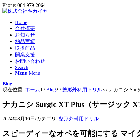
Phone: 084-979-2064
Home
会社概要
お知らせ
納品実績
取扱商品
開業支援
お問い合わせ
Search
Menu
Menu
Blog
現在位置:
ホーム
1
/
Blog
2
/
整形外科用ドリル
3
/
ナカニシ Surg
ナカニシ Surgic XT Plus（サージック 
2024年8月16日
/
カテゴリ:
整形外科用ドリル
スピーディーなオペを可能にする マイ