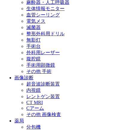
麻酔器・人工呼吸器
生体情報モニター
血管シーリング
電気メス
滅菌器
整形外科用ドリル
無影灯
手術台
外科用レーザー
腹腔鏡
手術用顕微鏡
その他 手術
画像診断
超音波診断装置
内視鏡
レントゲン装置
CT MRI
Cアーム
その他 画像検査
薬局
分包機