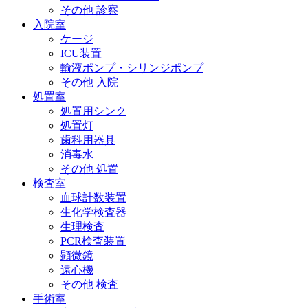
その他 診察
入院室
ケージ
ICU装置
輸液ポンプ・シリンジポンプ
その他 入院
処置室
処置用シンク
処置灯
歯科用器具
消毒水
その他 処置
検査室
血球計数装置
生化学検査器
生理検査
PCR検査装置
顕微鏡
遠心機
その他 検査
手術室