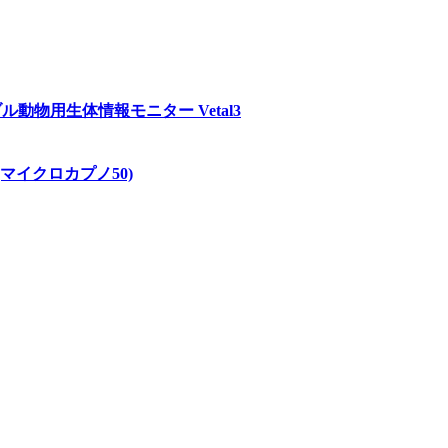
ブル動物用生体情報モニター Vetal3
(マイクロカプノ50)