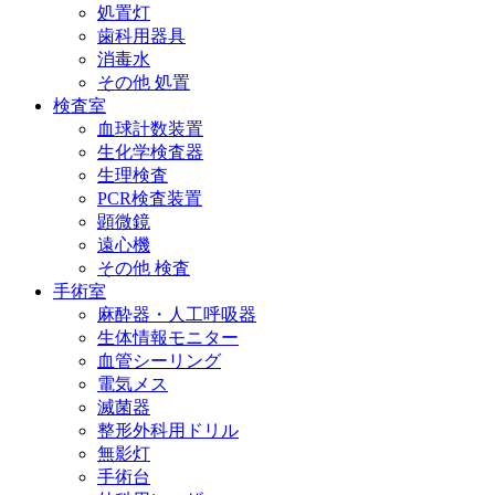
処置灯
歯科用器具
消毒水
その他 処置
検査室
血球計数装置
生化学検査器
生理検査
PCR検査装置
顕微鏡
遠心機
その他 検査
手術室
麻酔器・人工呼吸器
生体情報モニター
血管シーリング
電気メス
滅菌器
整形外科用ドリル
無影灯
手術台