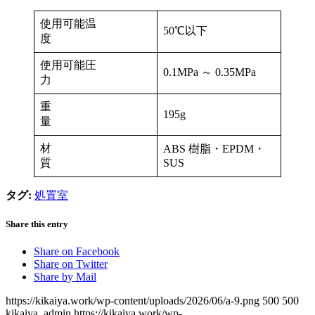
使用可能温
50℃以下
度
使用可能圧
0.1MPa ～ 0.35MPa
力
重
195g
量
材
ABS 樹脂・EPDM・
質
SUS
タグ:
処置室
Share this entry
Share on Facebook
Share on Twitter
Share by Mail
https://kikaiya.work/wp-content/uploads/2026/06/a-9.png
500
500
kikaiya_admin
https://kikaiya.work/wp-