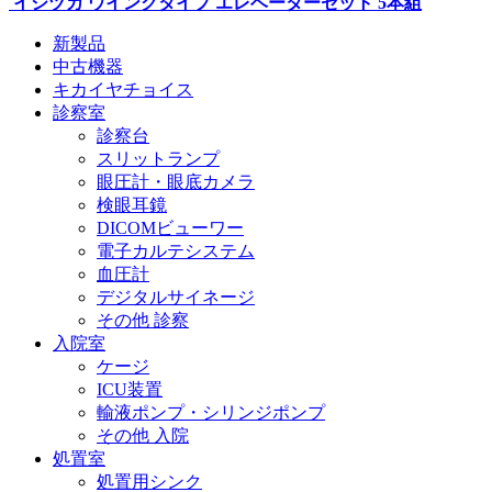
イシヅカ ウイングタイプ エレベーターセット 5本組
新製品
中古機器
キカイヤチョイス
診察室
診察台
スリットランプ
眼圧計・眼底カメラ
検眼耳鏡
DICOMビューワー
電子カルテシステム
血圧計
デジタルサイネージ
その他 診察
入院室
ケージ
ICU装置
輸液ポンプ・シリンジポンプ
その他 入院
処置室
処置用シンク