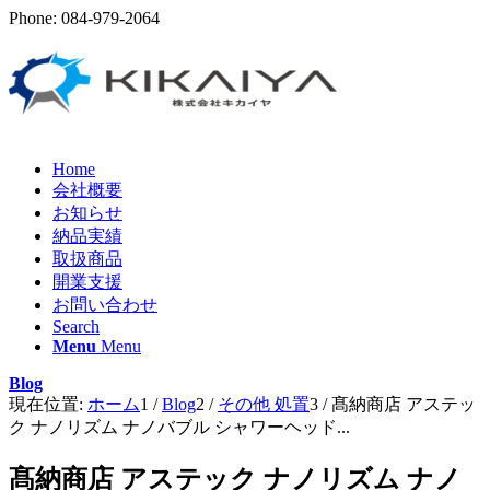
Phone: 084-979-2064
Home
会社概要
お知らせ
納品実績
取扱商品
開業支援
お問い合わせ
Search
Menu
Menu
Blog
現在位置:
ホーム
1
/
Blog
2
/
その他 処置
3
/
髙納商店 アステッ
ク ナノリズム ナノバブル シャワーヘッド...
髙納商店 アステック ナノリズム ナノ