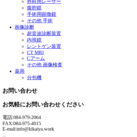
外科用レーザー
腹腔鏡
手術用顕微鏡
その他 手術
画像診断
超音波診断装置
内視鏡
レントゲン装置
CT MRI
Cアーム
その他 画像検査
薬局
分包機
お問い合わせ
お気軽にお問い合わせください
電話:084-979-2064
FAX:084-975-4015
E-mail:info@kikaiya.work