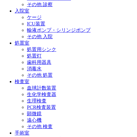
その他 診察
入院室
ケージ
ICU装置
輸液ポンプ・シリンジポンプ
その他 入院
処置室
処置用シンク
処置灯
歯科用器具
消毒水
その他 処置
検査室
血球計数装置
生化学検査器
生理検査
PCR検査装置
顕微鏡
遠心機
その他 検査
手術室