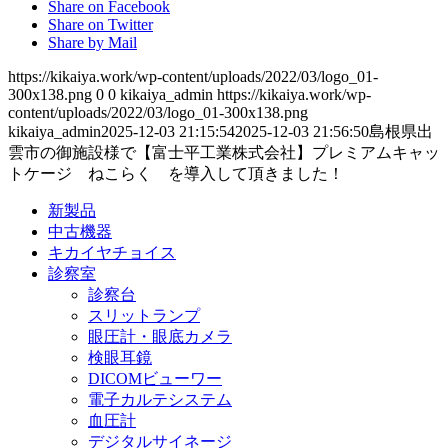
Share on Facebook
Share on Twitter
Share by Mail
https://kikaiya.work/wp-content/uploads/2022/03/logo_01-
300x138.png
0
0
kikaiya_admin
https://kikaiya.work/wp-
content/uploads/2022/03/logo_01-300x138.png
kikaiya_admin
2025-12-03 21:15:54
2025-12-03 21:56:50
島根県出
雲市の御施設様で【富士平工業株式会社】プレミアムキャッ
トケージ ねこらく を導入して頂きました！
新製品
中古機器
キカイヤチョイス
診察室
診察台
スリットランプ
眼圧計・眼底カメラ
検眼耳鏡
DICOMビューワー
電子カルテシステム
血圧計
デジタルサイネージ