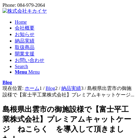
Phone: 084-979-2064
Home
会社概要
お知らせ
納品実績
取扱商品
開業支援
お問い合わせ
Search
Menu
Menu
Blog
現在位置:
ホーム
1
/
Blog
2
/
納品実績
3
/
島根県出雲市の御施
設様で【富士平工業株式会社】プレミアムキャットケージ...
島根県出雲市の御施設様で【富士平工
業株式会社】プレミアムキャットケー
ジ ねこらく を導入して頂きまし