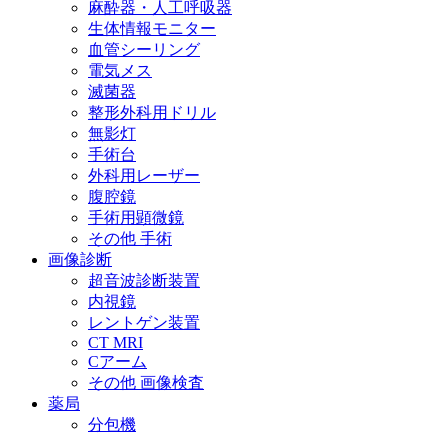
麻酔器・人工呼吸器
生体情報モニター
血管シーリング
電気メス
滅菌器
整形外科用ドリル
無影灯
手術台
外科用レーザー
腹腔鏡
手術用顕微鏡
その他 手術
画像診断
超音波診断装置
内視鏡
レントゲン装置
CT MRI
Cアーム
その他 画像検査
薬局
分包機