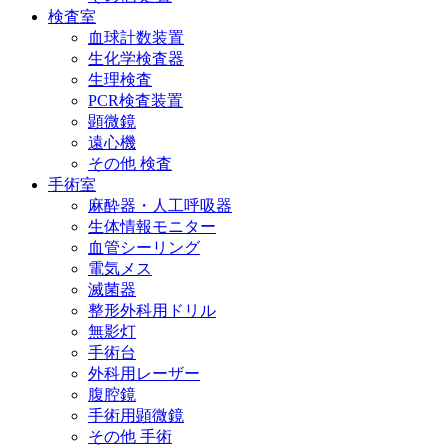
検査室
血球計数装置
生化学検査器
生理検査
PCR検査装置
顕微鏡
遠心機
その他 検査
手術室
麻酔器・人工呼吸器
生体情報モニター
血管シーリング
電気メス
滅菌器
整形外科用ドリル
無影灯
手術台
外科用レーザー
腹腔鏡
手術用顕微鏡
その他 手術