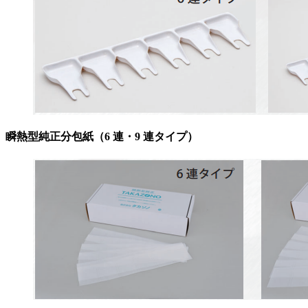
瞬熱型純正分包紙（6 連・9 連タイプ）