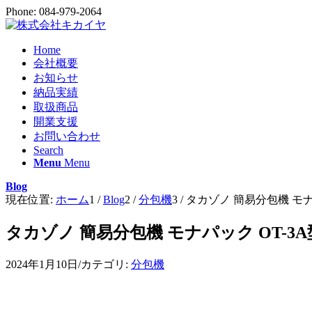
Phone: 084-979-2064
Home
会社概要
お知らせ
納品実績
取扱商品
開業支援
お問い合わせ
Search
Menu
Menu
Blog
現在位置:
ホーム
1
/
Blog
2
/
分包機
3
/
タカゾノ 簡易分包機 モナ
タカゾノ 簡易分包機 モナパック OT-3A
2024年1月10日
/
カテゴリ:
分包機