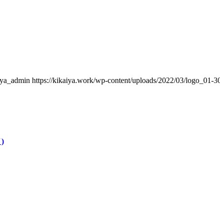
iya_admin
https://kikaiya.work/wp-content/uploads/2022/03/logo_01-
)