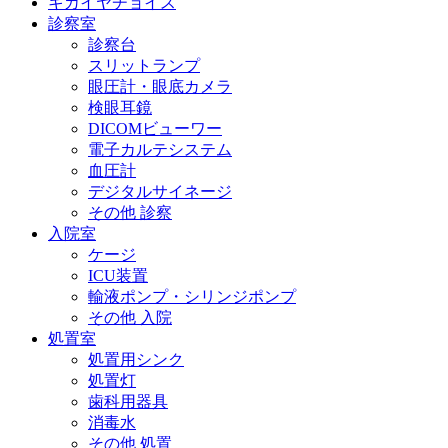
キカイヤチョイス
診察室
診察台
スリットランプ
眼圧計・眼底カメラ
検眼耳鏡
DICOMビューワー
電子カルテシステム
血圧計
デジタルサイネージ
その他 診察
入院室
ケージ
ICU装置
輸液ポンプ・シリンジポンプ
その他 入院
処置室
処置用シンク
処置灯
歯科用器具
消毒水
その他 処置