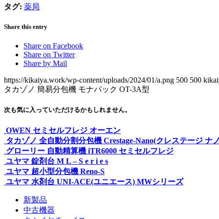
タグ:
薬局
Share this entry
Share on Facebook
Share on Twitter
Share by Mail
https://kikaiya.work/wp-content/uploads/2024/01/a.png
500
500
kika
タカゾノ 簡易分包機 モナパック OT-3A型
次も気に入っていただけるかもしれません。
OWEN セミセルフレジ オーエン
タカゾノ 全自動分割分包機 Crestage-Nano(クレステージ ナノ
グローリー 自動精算機 iTR6000 セミセルフレジ
ユヤマ 錠剤台 M L – S e r i e s
ユヤマ 超小型分包機 Reno-S
ユヤマ 水剤台 UNI-ACE(ユニエース) MWシリーズ
新製品
中古機器