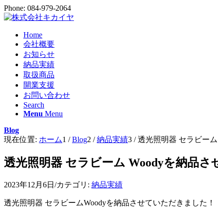
Phone: 084-979-2064
Home
会社概要
お知らせ
納品実績
取扱商品
開業支援
お問い合わせ
Search
Menu
Menu
Blog
現在位置:
ホーム
1
/
Blog
2
/
納品実績
3
/
透光照明器 セラビーム 
透光照明器 セラビーム Woodyを納品
2023年12月6日
/
カテゴリ:
納品実績
透光照明器 セラビームWoodyを納品させていただきました！