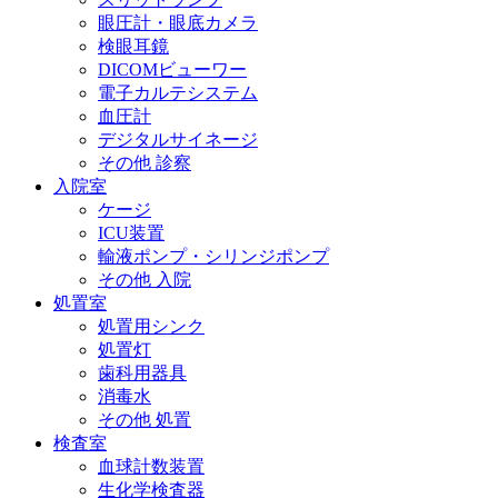
眼圧計・眼底カメラ
検眼耳鏡
DICOMビューワー
電子カルテシステム
血圧計
デジタルサイネージ
その他 診察
入院室
ケージ
ICU装置
輸液ポンプ・シリンジポンプ
その他 入院
処置室
処置用シンク
処置灯
歯科用器具
消毒水
その他 処置
検査室
血球計数装置
生化学検査器