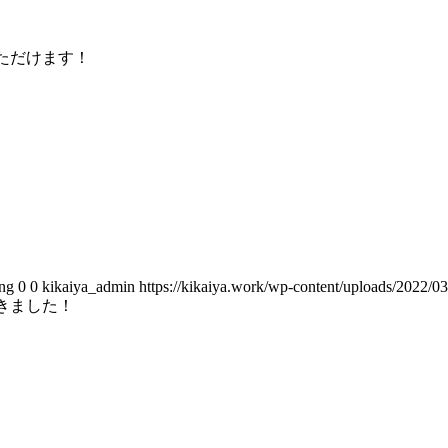
いただけます！
png
0
0
kikaiya_admin
https://kikaiya.work/wp-content/uploads/2022/
だきました！