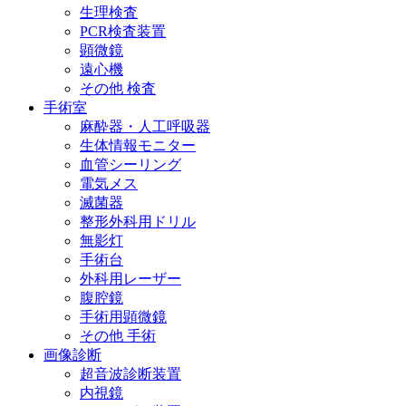
生理検査
PCR検査装置
顕微鏡
遠心機
その他 検査
手術室
麻酔器・人工呼吸器
生体情報モニター
血管シーリング
電気メス
滅菌器
整形外科用ドリル
無影灯
手術台
外科用レーザー
腹腔鏡
手術用顕微鏡
その他 手術
画像診断
超音波診断装置
内視鏡