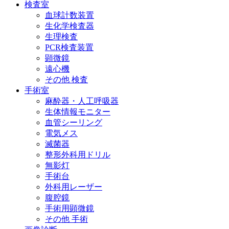
検査室
血球計数装置
生化学検査器
生理検査
PCR検査装置
顕微鏡
遠心機
その他 検査
手術室
麻酔器・人工呼吸器
生体情報モニター
血管シーリング
電気メス
滅菌器
整形外科用ドリル
無影灯
手術台
外科用レーザー
腹腔鏡
手術用顕微鏡
その他 手術