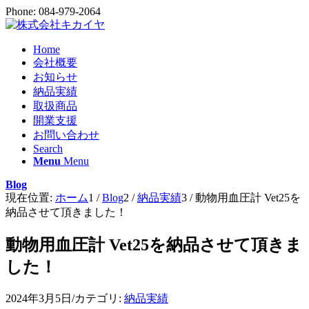
Phone: 084-979-2064
Home
会社概要
お知らせ
納品実績
取扱商品
開業支援
お問い合わせ
Search
Menu
Menu
Blog
現在位置:
ホーム
1
/
Blog
2
/
納品実績
3
/
動物用血圧計 Vet25を
納品させて頂きました！
動物用血圧計 Vet25を納品させて頂きま
した！
2024年3月5日
/
カテゴリ:
納品実績