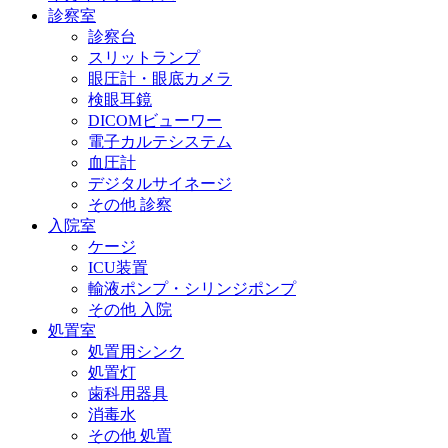
診察室
診察台
スリットランプ
眼圧計・眼底カメラ
検眼耳鏡
DICOMビューワー
電子カルテシステム
血圧計
デジタルサイネージ
その他 診察
入院室
ケージ
ICU装置
輸液ポンプ・シリンジポンプ
その他 入院
処置室
処置用シンク
処置灯
歯科用器具
消毒水
その他 処置