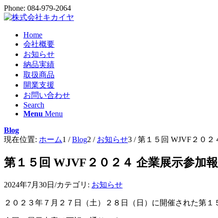
Phone: 084-979-2064
Home
会社概要
お知らせ
納品実績
取扱商品
開業支援
お問い合わせ
Search
Menu
Menu
Blog
現在位置:
ホーム
1
/
Blog
2
/
お知らせ
3
/
第１５回 WJVF２０
第１５回 WJVF２０２４ 企業展示参加
2024年7月30日
/
カテゴリ:
お知らせ
２０２３年７月２７日（土）２８日（日）に開催された第１５