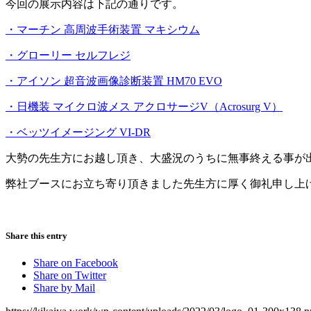
今回の展示内容は下記の通りです。
・マーチン 高周波手術装置 マキシウム
・グローリー セルフレジ
・アイソン 超音波画像診断装置 HM70 EVO
・日機装 マイクロ波メス アクロサージV（Acrosurg V）
・ベッツイメージング VI-DR
大勢の先生方にお越し頂き、大盛況のうちに無事終える事が
弊社ブースにお立ち寄り頂きました先生方に厚く御礼申し上
Share this entry
Share on Facebook
Share on Twitter
Share by Mail