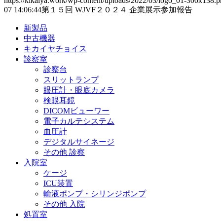
https://kikaiya.work/wp-content/uploads/2022/03/logo_01-300x138.
07 14:06:44
第１５回 WJVF２０２４ 企業展示参加報告
新製品
中古機器
キカイヤチョイス
診察室
診察台
スリットランプ
眼圧計・眼底カメラ
検眼耳鏡
DICOMビューワー
電子カルテシステム
血圧計
デジタルサイネージ
その他 診察
入院室
ケージ
ICU装置
輸液ポンプ・シリンジポンプ
その他 入院
処置室