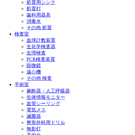
処置用シンク
処置灯
歯科用器具
消毒水
その他 処置
検査室
血球計数装置
生化学検査器
生理検査
PCR検査装置
顕微鏡
遠心機
その他 検査
手術室
麻酔器・人工呼吸器
生体情報モニター
血管シーリング
電気メス
滅菌器
整形外科用ドリル
無影灯