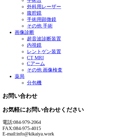
手術台
外科用レーザー
腹腔鏡
手術用顕微鏡
その他 手術
画像診断
超音波診断装置
内視鏡
レントゲン装置
CT MRI
Cアーム
その他 画像検査
薬局
分包機
お問い合わせ
お気軽にお問い合わせください
電話:084-979-2064
FAX:084-975-4015
E-mail:info@kikaiya.work