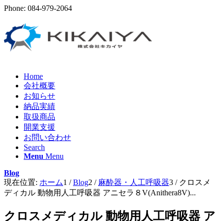
Phone: 084-979-2064
Home
会社概要
お知らせ
納品実績
取扱商品
開業支援
お問い合わせ
Search
Menu
Menu
Blog
現在位置:
ホーム
1
/
Blog
2
/
麻酔器・人工呼吸器
3
/
クロスメ
ディカル 動物用人工呼吸器 アニセラ８V(Anithera8V)...
クロスメディカル 動物用人工呼吸器 ア