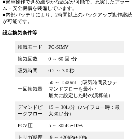
■簡単操作できめ細やかな設定が可能で、充実したアラー
ム・安全機構を装備しています。
■内部バッテリにより、2時間以上のバックアップ動作継続
が可能です。
設定換気条件等
換気モード
PC-SIMV
換気回数
0 ～ 60 回 /分
吸気時間
0.2 ～ 3.0 秒
50 ～ 1500mL（吸気時間及びデ
一回換気量
マンドフローを最小・
最大に設定した時の演算値）
デマンドピ
15 ～ 30L/分（ハイフロー時：最
ークフロー
大30L/ 分）
PCV圧
5 ～ 30hPa±10%
トリガ感度
-9 ～ +20hPa±10%