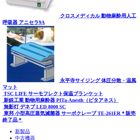
クロスメディカル 動物麻酔用人工
呼吸器 アニセラ9A
永平寺サイジング 体圧分散・温風
マット
TSC LIFE サーモフレクト保温ブランケット
新鋭工業 動物用麻酔器 PITa-Anesth（ピタアネス）
無影灯 デネブ LED 8000 SC
東邦 小型高圧蒸気滅菌器 サーボクレーブ TE-261ER＊販売
終了品＊
新製品
中古機器