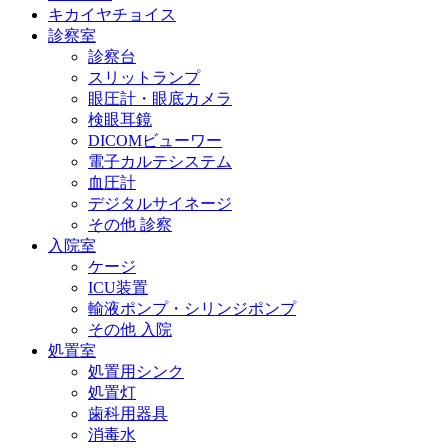
キカイヤチョイス
診察室
診察台
スリットランプ
眼圧計・眼底カメラ
検眼耳鏡
DICOMビューワー
電子カルテシステム
血圧計
デジタルサイネージ
その他 診察
入院室
ケージ
ICU装置
輸液ポンプ・シリンジポンプ
その他 入院
処置室
処置用シンク
処置灯
歯科用器具
消毒水