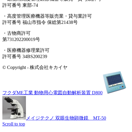
許可番号 東部-74
・高度管理医療機器等販売業・貸与業許可
許可番号 福山市指令 保総第21438号
・古物商許可
第731202200019号
・医療機器修理業許可
許可番号 34BS200239
© Copyright - 株式会社キカイヤ
フクダME工業 動物用心電図自動解析装置 D800
メイジテクノ 双眼生物顕微鏡 MT-50
Scroll to top