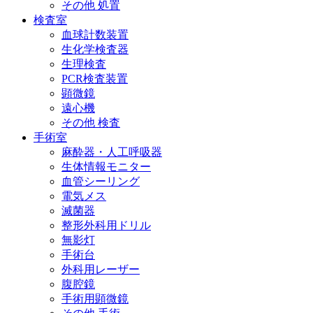
その他 処置
検査室
血球計数装置
生化学検査器
生理検査
PCR検査装置
顕微鏡
遠心機
その他 検査
手術室
麻酔器・人工呼吸器
生体情報モニター
血管シーリング
電気メス
滅菌器
整形外科用ドリル
無影灯
手術台
外科用レーザー
腹腔鏡
手術用顕微鏡