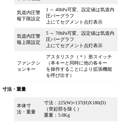
1 ～ 40hPa可変、設定値は気道内
気道内圧警
圧バーグラフ
報下限設定
上にてセグメント点灯表示
5 ～ 70hPa可変、設定値は気道内
気道内圧警
圧バーグラフ
報上限設定
上にてセグメント点灯表示
アスタリスク（＊）形スイッチ
ファンクシ
（本キーと同時に他の各キー
ョンキー
を操作することにより拡張機能
を呼び出す）
寸法・重量
寸法：225(W)×137(H)X180(D)
本体寸
（突起部を除く）
法・重量
重量：5.0Kg