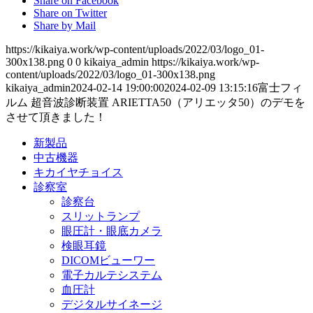
Share on Facebook
Share on Twitter
Share by Mail
https://kikaiya.work/wp-content/uploads/2022/03/logo_01-
300x138.png
0
0
kikaiya_admin
https://kikaiya.work/wp-
content/uploads/2022/03/logo_01-300x138.png
kikaiya_admin
2024-02-14 19:00:00
2024-02-09 13:15:16
富士フィ
ルム 超音波診断装置 ARIETTA50（アリエッタ50）のデモを
させて頂きました！
新製品
中古機器
キカイヤチョイス
診察室
診察台
スリットランプ
眼圧計・眼底カメラ
検眼耳鏡
DICOMビューワー
電子カルテシステム
血圧計
デジタルサイネージ