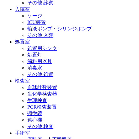
その他 診察
入院室
ケージ
ICU装置
輸液ポンプ・シリンジポンプ
その他 入院
処置室
処置用シンク
処置灯
歯科用器具
消毒水
その他 処置
検査室
血球計数装置
生化学検査器
生理検査
PCR検査装置
顕微鏡
遠心機
その他 検査
手術室