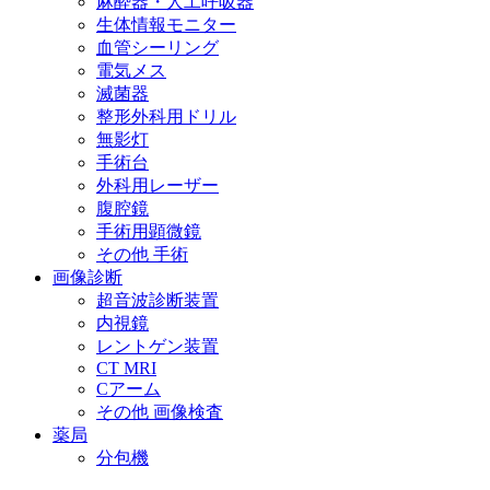
麻酔器・人工呼吸器
生体情報モニター
血管シーリング
電気メス
滅菌器
整形外科用ドリル
無影灯
手術台
外科用レーザー
腹腔鏡
手術用顕微鏡
その他 手術
画像診断
超音波診断装置
内視鏡
レントゲン装置
CT MRI
Cアーム
その他 画像検査
薬局
分包機