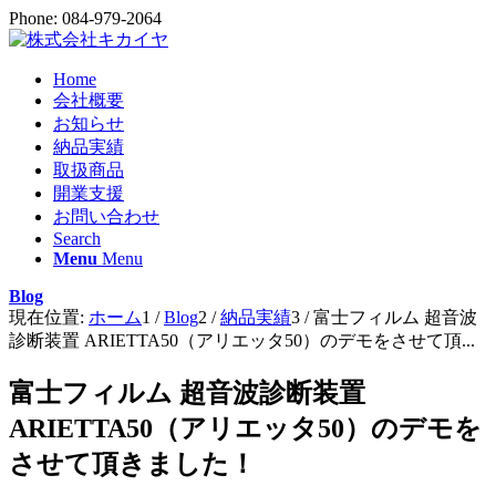
Phone: 084-979-2064
Home
会社概要
お知らせ
納品実績
取扱商品
開業支援
お問い合わせ
Search
Menu
Menu
Blog
現在位置:
ホーム
1
/
Blog
2
/
納品実績
3
/
富士フィルム 超音波
診断装置 ARIETTA50（アリエッタ50）のデモをさせて頂...
富士フィルム 超音波診断装置
ARIETTA50（アリエッタ50）のデモを
させて頂きました！