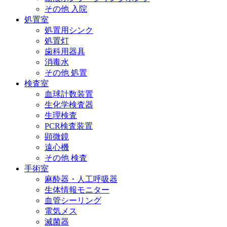
その他 入院
処置室
処置用シンク
処置灯
歯科用器具
消毒水
その他 処置
検査室
血球計数装置
生化学検査器
生理検査
PCR検査装置
顕微鏡
遠心機
その他 検査
手術室
麻酔器・人工呼吸器
生体情報モニター
血管シーリング
電気メス
滅菌器