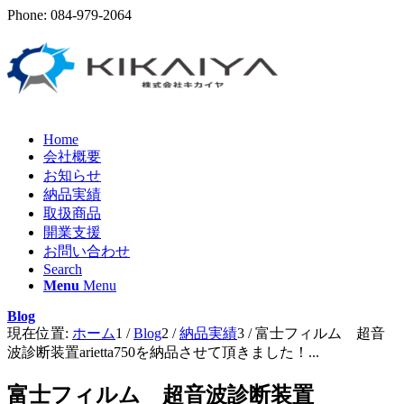
Phone: 084-979-2064
Home
会社概要
お知らせ
納品実績
取扱商品
開業支援
お問い合わせ
Search
Menu
Menu
Blog
現在位置:
ホーム
1
/
Blog
2
/
納品実績
3
/
富士フィルム 超音
波診断装置arietta750を納品させて頂きました！...
富士フィルム 超音波診断装置