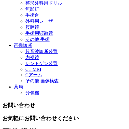
整形外科用ドリル
無影灯
手術台
外科用レーザー
腹腔鏡
手術用顕微鏡
その他 手術
画像診断
超音波診断装置
内視鏡
レントゲン装置
CT MRI
Cアーム
その他 画像検査
薬局
分包機
お問い合わせ
お気軽にお問い合わせください