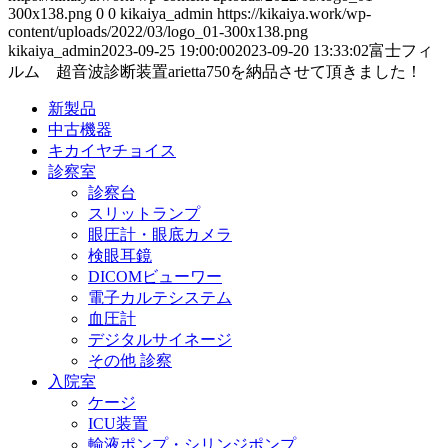
300x138.png
0
0
kikaiya_admin
https://kikaiya.work/wp-
content/uploads/2022/03/logo_01-300x138.png
kikaiya_admin
2023-09-25 19:00:00
2023-09-20 13:33:02
富士フィ
ルム 超音波診断装置arietta750を納品させて頂きました！
新製品
中古機器
キカイヤチョイス
診察室
診察台
スリットランプ
眼圧計・眼底カメラ
検眼耳鏡
DICOMビューワー
電子カルテシステム
血圧計
デジタルサイネージ
その他 診察
入院室
ケージ
ICU装置
輸液ポンプ・シリンジポンプ