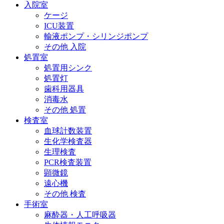
入院室
ケージ
ICU装置
輸液ポンプ・シリンジポンプ
その他 入院
処置室
処置用シンク
処置灯
歯科用器具
消毒水
その他 処置
検査室
血球計数装置
生化学検査器
生理検査
PCR検査装置
顕微鏡
遠心機
その他 検査
手術室
麻酔器・人工呼吸器