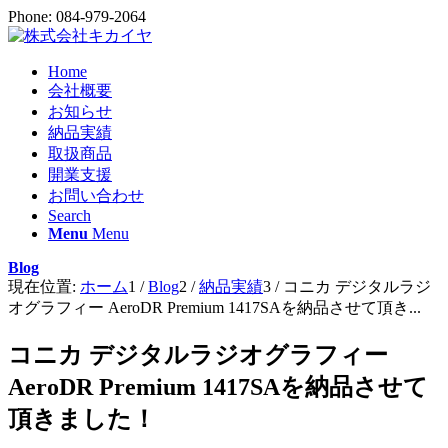
Phone: 084-979-2064
Home
会社概要
お知らせ
納品実績
取扱商品
開業支援
お問い合わせ
Search
Menu
Menu
Blog
現在位置:
ホーム
1
/
Blog
2
/
納品実績
3
/
コニカ デジタルラジ
オグラフィー AeroDR Premium 1417SAを納品させて頂き...
コニカ デジタルラジオグラフィー
AeroDR Premium 1417SAを納品させて
頂きました！