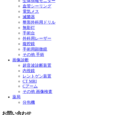
生体情報モニター
血管シーリング
電気メス
滅菌器
整形外科用ドリル
無影灯
手術台
外科用レーザー
腹腔鏡
手術用顕微鏡
その他 手術
画像診断
超音波診断装置
内視鏡
レントゲン装置
CT MRI
Cアーム
その他 画像検査
薬局
分包機
お問い合わせ