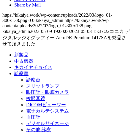
Share by Mail
https://kikaiya.work/wp-content/uploads/2022/03/logo_01-
300x138.png
0
0
kikaiya_admin
https://kikaiya.work/wp-
content/uploads/2022/03/logo_01-300x138.png
kikaiya_admin
2023-05-09 19:00:00
2023-05-08 15:37:22
コニカ デ
ジタルラジオグラフィー AeroDR Premium 1417SAを納品さ
せて頂きました！
新製品
中古機器
キカイヤチョイス
診察室
診察台
スリットランプ
眼圧計・眼底カメラ
検眼耳鏡
DICOMビューワー
電子カルテシステム
血圧計
デジタルサイネージ
その他 診察