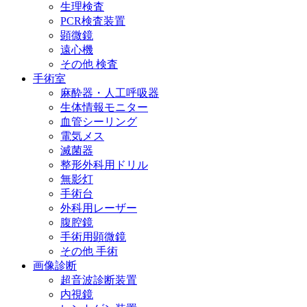
生理検査
PCR検査装置
顕微鏡
遠心機
その他 検査
手術室
麻酔器・人工呼吸器
生体情報モニター
血管シーリング
電気メス
滅菌器
整形外科用ドリル
無影灯
手術台
外科用レーザー
腹腔鏡
手術用顕微鏡
その他 手術
画像診断
超音波診断装置
内視鏡