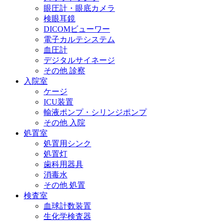
眼圧計・眼底カメラ
検眼耳鏡
DICOMビューワー
電子カルテシステム
血圧計
デジタルサイネージ
その他 診察
入院室
ケージ
ICU装置
輸液ポンプ・シリンジポンプ
その他 入院
処置室
処置用シンク
処置灯
歯科用器具
消毒水
その他 処置
検査室
血球計数装置
生化学検査器