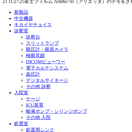
23 11:27:25
富士フィルム Arietta750（アリエッタ）のデモ
新製品
中古機器
キカイヤチョイス
診察室
診察台
スリットランプ
眼圧計・眼底カメラ
検眼耳鏡
DICOMビューワー
電子カルテシステム
血圧計
デジタルサイネージ
その他 診察
入院室
ケージ
ICU装置
輸液ポンプ・シリンジポンプ
その他 入院
処置室
処置用シンク