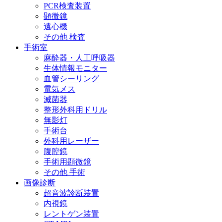
PCR検査装置
顕微鏡
遠心機
その他 検査
手術室
麻酔器・人工呼吸器
生体情報モニター
血管シーリング
電気メス
滅菌器
整形外科用ドリル
無影灯
手術台
外科用レーザー
腹腔鏡
手術用顕微鏡
その他 手術
画像診断
超音波診断装置
内視鏡
レントゲン装置