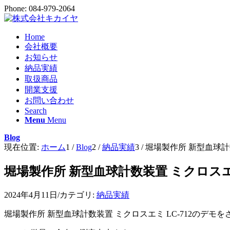
Phone: 084-979-2064
Home
会社概要
お知らせ
納品実績
取扱商品
開業支援
お問い合わせ
Search
Menu
Menu
Blog
現在位置:
ホーム
1
/
Blog
2
/
納品実績
3
/
堀場製作所 新型血球計数
堀場製作所 新型血球計数装置 ミクロスエ
2024年4月11日
/
カテゴリ:
納品実績
堀場製作所 新型血球計数装置 ミクロスエミ LC-712のデモ