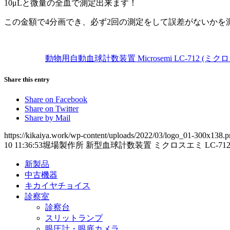
10μLと微量の全血で測定出来ます！
この金額で4分画でき、必ず2回の測定をして誤差がないかを
動物用自動血球計数装置 Microsemi LC-712 (ミクロス
Share this entry
Share on Facebook
Share on Twitter
Share by Mail
https://kikaiya.work/wp-content/uploads/2022/03/logo_01-300x138.
10 11:36:53
堀場製作所 新型血球計数装置 ミクロスエミ LC-7
新製品
中古機器
キカイヤチョイス
診察室
診察台
スリットランプ
眼圧計・眼底カメラ