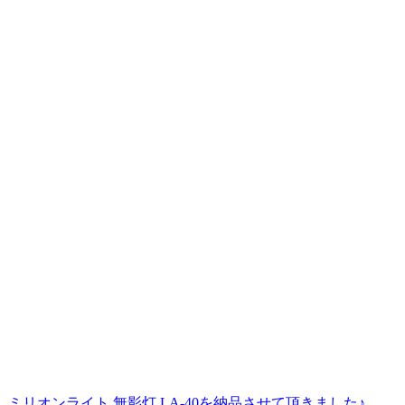
.
ミリオンライト 無影灯 LA-40を納品させて頂きました♪