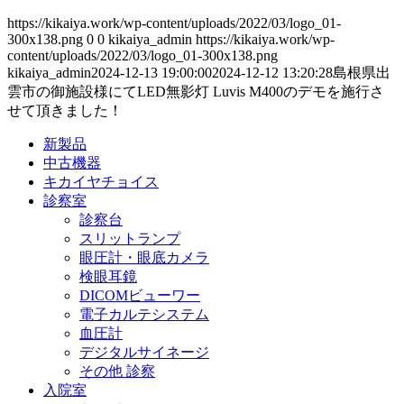
https://kikaiya.work/wp-content/uploads/2022/03/logo_01-
300x138.png
0
0
kikaiya_admin
https://kikaiya.work/wp-
content/uploads/2022/03/logo_01-300x138.png
kikaiya_admin
2024-12-13 19:00:00
2024-12-12 13:20:28
島根県出
雲市の御施設様にてLED無影灯 Luvis M400のデモを施行さ
せて頂きました！
新製品
中古機器
キカイヤチョイス
診察室
診察台
スリットランプ
眼圧計・眼底カメラ
検眼耳鏡
DICOMビューワー
電子カルテシステム
血圧計
デジタルサイネージ
その他 診察
入院室