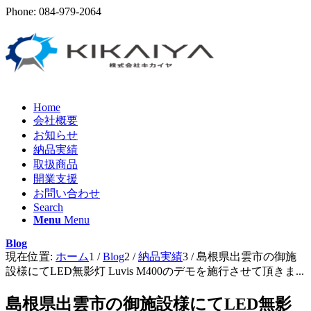
Phone: 084-979-2064
Home
会社概要
お知らせ
納品実績
取扱商品
開業支援
お問い合わせ
Search
Menu
Menu
Blog
現在位置:
ホーム
1
/
Blog
2
/
納品実績
3
/
島根県出雲市の御施
設様にてLED無影灯 Luvis M400のデモを施行させて頂きま...
島根県出雲市の御施設様にてLED無影