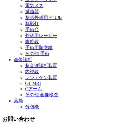
電気メス
滅菌器
整形外科用ドリル
無影灯
手術台
外科用レーザー
腹腔鏡
手術用顕微鏡
その他 手術
画像診断
超音波診断装置
内視鏡
レントゲン装置
CT MRI
Cアーム
その他 画像検査
薬局
分包機
お問い合わせ