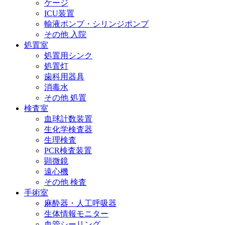
ケージ
ICU装置
輸液ポンプ・シリンジポンプ
その他 入院
処置室
処置用シンク
処置灯
歯科用器具
消毒水
その他 処置
検査室
血球計数装置
生化学検査器
生理検査
PCR検査装置
顕微鏡
遠心機
その他 検査
手術室
麻酔器・人工呼吸器
生体情報モニター
血管シーリング