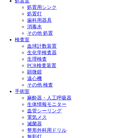
処置室
処置用シンク
処置灯
歯科用器具
消毒水
その他 処置
検査室
血球計数装置
生化学検査器
生理検査
PCR検査装置
顕微鏡
遠心機
その他 検査
手術室
麻酔器・人工呼吸器
生体情報モニター
血管シーリング
電気メス
滅菌器
整形外科用ドリル
無影灯