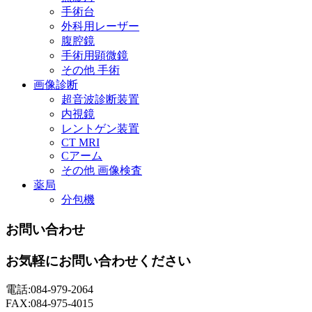
手術台
外科用レーザー
腹腔鏡
手術用顕微鏡
その他 手術
画像診断
超音波診断装置
内視鏡
レントゲン装置
CT MRI
Cアーム
その他 画像検査
薬局
分包機
お問い合わせ
お気軽にお問い合わせください
電話:084-979-2064
FAX:084-975-4015