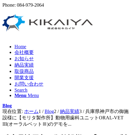
Phone: 084-979-2064
Home
会社概要
お知らせ
納品実績
取扱商品
開業支援
お問い合わせ
Search
Menu
Menu
Blog
現在位置:
ホーム
1
/
Blog
2
/
納品実績
3
/
兵庫県神戸市の御施
設様に【モリタ製作所】動物用歯科ユニットORAL-VET
III(オーラルベットⅢ)のデモを...