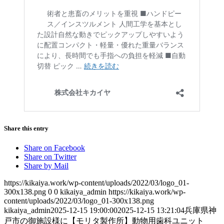
Share this entry
Share on Facebook
Share on Twitter
Share by Mail
https://kikaiya.work/wp-content/uploads/2022/03/logo_01-
300x138.png
0
0
kikaiya_admin
https://kikaiya.work/wp-
content/uploads/2022/03/logo_01-300x138.png
kikaiya_admin
2025-12-15 19:00:00
2025-12-15 13:21:04
兵庫県神
戸市の御施設様に【モリタ製作所】動物用歯科ユニット