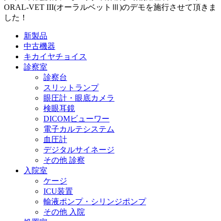
ORAL-VET III(オーラルベットⅢ)のデモを施行させて頂きま
した！
新製品
中古機器
キカイヤチョイス
診察室
診察台
スリットランプ
眼圧計・眼底カメラ
検眼耳鏡
DICOMビューワー
電子カルテシステム
血圧計
デジタルサイネージ
その他 診察
入院室
ケージ
ICU装置
輸液ポンプ・シリンジポンプ
その他 入院