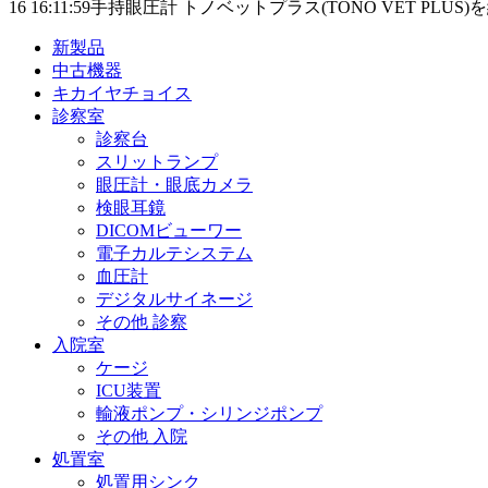
16 16:11:59
手持眼圧計 トノベットプラス(TONO VET PLU
新製品
中古機器
キカイヤチョイス
診察室
診察台
スリットランプ
眼圧計・眼底カメラ
検眼耳鏡
DICOMビューワー
電子カルテシステム
血圧計
デジタルサイネージ
その他 診察
入院室
ケージ
ICU装置
輸液ポンプ・シリンジポンプ
その他 入院
処置室
処置用シンク