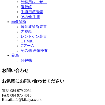
外科用レーザー
腹腔鏡
手術用顕微鏡
その他 手術
画像診断
超音波診断装置
内視鏡
レントゲン装置
CT MRI
Cアーム
その他 画像検査
薬局
分包機
お問い合わせ
お気軽にお問い合わせください
電話:084-979-2064
FAX:084-975-4015
E-mail:info@kikaiya.work