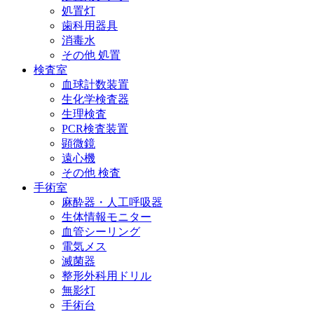
処置灯
歯科用器具
消毒水
その他 処置
検査室
血球計数装置
生化学検査器
生理検査
PCR検査装置
顕微鏡
遠心機
その他 検査
手術室
麻酔器・人工呼吸器
生体情報モニター
血管シーリング
電気メス
滅菌器
整形外科用ドリル
無影灯
手術台