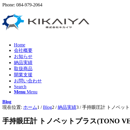
Phone: 084-979-2064
Home
会社概要
お知らせ
納品実績
取扱商品
開業支援
お問い合わせ
Search
Menu
Menu
Blog
現在位置:
ホーム
1
/
Blog
2
/
納品実績
3
/
手持眼圧計 トノベットプ
手持眼圧計 トノベットプラス(TONO V