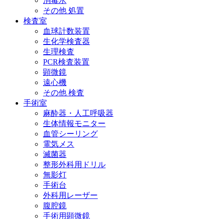
消毒水
その他 処置
検査室
血球計数装置
生化学検査器
生理検査
PCR検査装置
顕微鏡
遠心機
その他 検査
手術室
麻酔器・人工呼吸器
生体情報モニター
血管シーリング
電気メス
滅菌器
整形外科用ドリル
無影灯
手術台
外科用レーザー
腹腔鏡
手術用顕微鏡