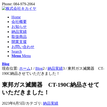
Phone: 084-979-2064
Home
会社概要
お知らせ
納品実績
取扱商品
開業支援
お問い合わせ
Search
Menu
Menu
Blog
現在位置:
ホーム
1
/
Blog
2
/
納品実績
3
/
東邦ガス滅菌器 CT-
190C納品させていただきました！
東邦ガス滅菌器 CT-190C納品させて
いただきました！
2023年6月5日
/
カテゴリ:
納品実績