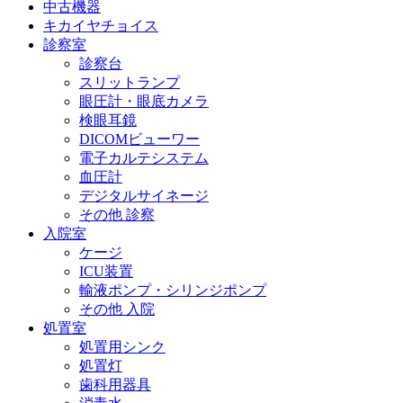
中古機器
キカイヤチョイス
診察室
診察台
スリットランプ
眼圧計・眼底カメラ
検眼耳鏡
DICOMビューワー
電子カルテシステム
血圧計
デジタルサイネージ
その他 診察
入院室
ケージ
ICU装置
輸液ポンプ・シリンジポンプ
その他 入院
処置室
処置用シンク
処置灯
歯科用器具