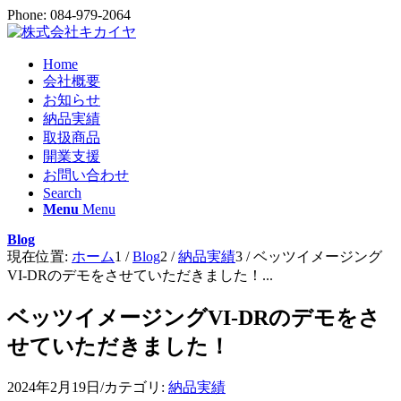
Phone: 084-979-2064
Home
会社概要
お知らせ
納品実績
取扱商品
開業支援
お問い合わせ
Search
Menu
Menu
Blog
現在位置:
ホーム
1
/
Blog
2
/
納品実績
3
/
ベッツイメージング
VI-DRのデモをさせていただきました！...
ベッツイメージングVI-DRのデモをさ
せていただきました！
2024年2月19日
/
カテゴリ:
納品実績