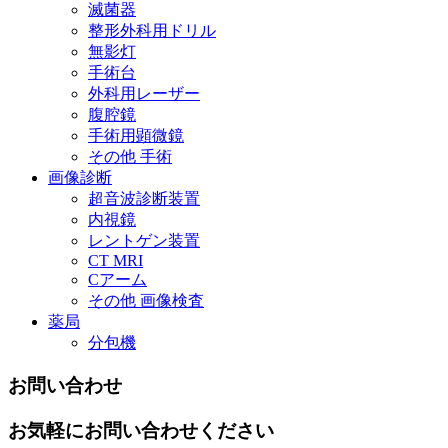
滅菌器
整形外科用ドリル
無影灯
手術台
外科用レーザー
腹腔鏡
手術用顕微鏡
その他 手術
画像診断
超音波診断装置
内視鏡
レントゲン装置
CT MRI
Cアーム
その他 画像検査
薬局
分包機
お問い合わせ
お気軽にお問い合わせください