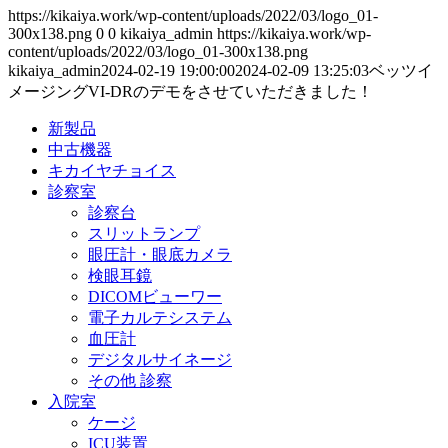
https://kikaiya.work/wp-content/uploads/2022/03/logo_01-
300x138.png
0
0
kikaiya_admin
https://kikaiya.work/wp-
content/uploads/2022/03/logo_01-300x138.png
kikaiya_admin
2024-02-19 19:00:00
2024-02-09 13:25:03
ベッツイ
メージングVI-DRのデモをさせていただきました！
新製品
中古機器
キカイヤチョイス
診察室
診察台
スリットランプ
眼圧計・眼底カメラ
検眼耳鏡
DICOMビューワー
電子カルテシステム
血圧計
デジタルサイネージ
その他 診察
入院室
ケージ
ICU装置