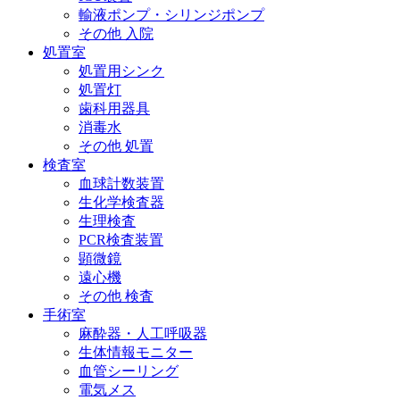
輸液ポンプ・シリンジポンプ
その他 入院
処置室
処置用シンク
処置灯
歯科用器具
消毒水
その他 処置
検査室
血球計数装置
生化学検査器
生理検査
PCR検査装置
顕微鏡
遠心機
その他 検査
手術室
麻酔器・人工呼吸器
生体情報モニター
血管シーリング
電気メス