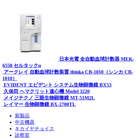
日本光電 全自動血球計数器 MEK-
6558 セルタックα
アークレイ 自動血球計数装置 thinka CB-1010（シンカ CB-
1010）
EVIDENT エビデント システム生物顕微鏡 BX53
久保田 ヘマクリット遠心機 Model 3220
メイジテクノ 三眼生物顕微鏡 MT-51M2L
レイマー 生物顕微鏡 BX-2700TL
新製品
中古機器
キカイヤチョイス
診察室