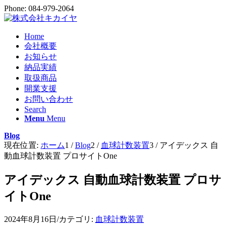
Phone: 084-979-2064
Home
会社概要
お知らせ
納品実績
取扱商品
開業支援
お問い合わせ
Search
Menu
Menu
Blog
現在位置:
ホーム
1
/
Blog
2
/
血球計数装置
3
/
アイデックス 自
動血球計数装置 プロサイトOne
アイデックス 自動血球計数装置 プロサ
イトOne
2024年8月16日
/
カテゴリ:
血球計数装置