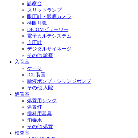
診察台
スリットランプ
眼圧計・眼底カメラ
検眼耳鏡
DICOMビューワー
電子カルテシステム
血圧計
デジタルサイネージ
その他 診察
入院室
ケージ
ICU装置
輸液ポンプ・シリンジポンプ
その他 入院
処置室
処置用シンク
処置灯
歯科用器具
消毒水
その他 処置
検査室