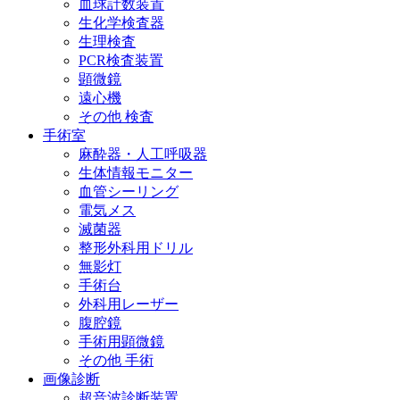
血球計数装置
生化学検査器
生理検査
PCR検査装置
顕微鏡
遠心機
その他 検査
手術室
麻酔器・人工呼吸器
生体情報モニター
血管シーリング
電気メス
滅菌器
整形外科用ドリル
無影灯
手術台
外科用レーザー
腹腔鏡
手術用顕微鏡
その他 手術
画像診断
超音波診断装置